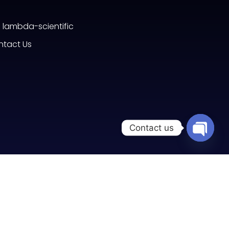
lambda-scientific
tact Us
Contact us
Open c